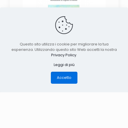
Questo sito utilizza i cookie per migliorare la tua
esperienza. Utilizzando questo sito Web accetti la nostra
Privacy Policy
.
Leggi di più
Vite estreme. D’Amico e Di Rienzo
riscoprono il terribile Avitabile
Accetto
di Tommaso de Brabant Spinto dal ricordo
dei racconti della prozia Lucia Avitabile
(«che ha allietato la mia infanzia con i suoi
cunti su leggende di santi
[…]
Leggi di più