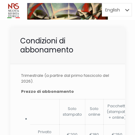
Menu
Condizioni di
abbonamento
Trimestrale (a partire dal primo fascicolo del
2026).
Prezzo di abbonamento
Pacchetto
Solo
Solo
(stampato
stampato
online
+ online)
Privato
€200
€180
€250