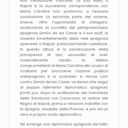
una mediazione francese. La sua visita a
Napoli e la successiva corrispondenza con
Maria Carolina non portarono a nessuna
conclusione. La seconda parte del volume,
invece, offre l’opportunità di indagare,
analizzando la sconfitta del plenipotenziario
spagnolo Simón de las Casas e il suo
bluff
, al
violento smantellamento della rete spagnola
operante a Napoli; particolarmente rivelatrice,
in questa ottica, è la persecuzione della
principessa di Iaci, accusata di aver
materialmente rubato le lettere
compromettenti di Maria Carolina allo scopo di
ricattarla per bloccarne l’azione politica
antispagnola e lo scandalo si ritorse così
contro Simón de las Casas. La deriva che seguì
al doppio fallimento diplomatico spagnolo
portò poi, dopo la sostituzione del marchese
della Sambuca con Caracciolo al vertice del
Regno di Napoli, prima a relazioni indirette con
la Spagna, mediate dalla Francia, e poi ad un
vero e proprio vuoto diplomatico.
Ne emerge una diplomazia spagnola del tutto