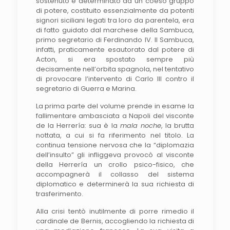
sostenuto e determinato da un coeso gruppo
di potere, costituito essenzialmente da potenti
signori siciliani legati tra loro da parentela, era
di fatto guidato dal marchese della Sambuca,
primo segretario di Ferdinando IV. Il Sambuca,
infatti, praticamente esautorato dal potere di
Acton, si era spostato sempre più
decisamente nell’orbita spagnola, nel tentativo
di provocare l’intervento di Carlo III contro il
segretario di Guerra e Marina.
La prima parte del volume prende in esame la
fallimentare ambasciata a Napoli del visconte
de la Herrería: sua è la
mala noche
, la brutta
nottata, a cui si fa riferimento nel titolo. La
continua tensione nervosa che la “diplomazia
dell’insulto” gli infliggeva provocò al visconte
della Herrería un crollo psico-fisico, che
accompagnerà il collasso del sistema
diplomatico e determinerà la sua richiesta di
trasferimento.
Alla crisi tentò inutilmente di porre rimedio il
cardinale de Bernis, accogliendo la richiesta di