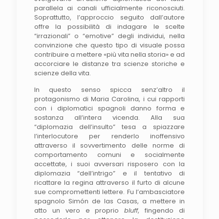
parallela ai canali ufficialmente riconosciuti.
Soprattutto, l’approccio seguito dall’autore
offre la possibilità di indagare le scelte
“irrazionali” o “emotive” degli individui, nella
convinzione che questo tipo di visuale possa
contribuire a mettere «più vita nella storia» e ad
accorciare le distanze tra scienze storiche e
scienze della vita.
In questo senso spicca senz’altro il
protagonismo di Maria Carolina, i cui rapporti
con i diplomatici spagnoli danno forma e
sostanza all’intera vicenda. Alla sua
“diplomazia dell’insulto” tesa a spiazzare
l’interlocutore per renderlo inoffensivo
attraverso il sovvertimento delle norme di
comportamento comuni e socialmente
accettate, i suoi avversari risposero con la
diplomazia “dell’intrigo” e il tentativo di
ricattare la regina attraverso il furto di alcune
sue compromettenti lettere. Fu l’ambasciatore
spagnolo Simón de las Casas, a mettere in
atto un vero e proprio
bluff
, fingendo di