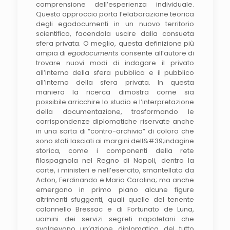
comprensione dell’esperienza individuale.
Questo approccio porta l’elaborazione teorica
degli egodocumenti in un nuovo territorio
scientifico, facendola uscire dalla consueta
sfera privata. O meglio, questa definizione più
ampia di
egodocuments
consente all’autore di
trovare nuovi modi di indagare il privato
all’interno della sfera pubblica e il pubblico
all’interno della sfera privata. In questa
maniera la ricerca dimostra come sia
possibile arricchire lo studio e l’interpretazione
della documentazione, trasformando le
corrispondenze diplomatiche riservate anche
in una sorta di “contro-archivio” di coloro che
sono stati lasciati ai margini dell&#39;indagine
storica, come i componenti della rete
filospagnola nel Regno di Napoli, dentro la
corte, i ministeri e nell’esercito, smantellata da
Acton, Ferdinando e Maria Carolina; ma anche
emergono in primo piano alcune figure
altrimenti sfuggenti, quali quelle del tenente
colonnello Bressac e di Fortunato de Luna,
uomini dei servizi segreti napoletani che
svolgevano un’azione diplomatica del tutto