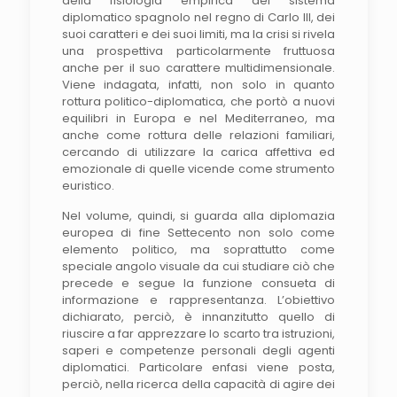
della fisiologia empirica del sistema
diplomatico spagnolo nel regno di Carlo III, dei
suoi caratteri e dei suoi limiti, ma la crisi si rivela
una prospettiva particolarmente fruttuosa
anche per il suo carattere multidimensionale.
Viene indagata, infatti, non solo in quanto
rottura politico-diplomatica, che portò a nuovi
equilibri in Europa e nel Mediterraneo, ma
anche come rottura delle relazioni familiari,
cercando di utilizzare la carica affettiva ed
emozionale di quelle vicende come strumento
euristico.
Nel volume, quindi, si guarda alla diplomazia
europea di fine Settecento non solo come
elemento politico, ma soprattutto come
speciale angolo visuale da cui studiare ciò che
precede e segue la funzione consueta di
informazione e rappresentanza. L’obiettivo
dichiarato, perciò, è innanzitutto quello di
riuscire a far apprezzare lo scarto tra istruzioni,
saperi e competenze personali degli agenti
diplomatici. Particolare enfasi viene posta,
perciò, nella ricerca della capacità di agire dei