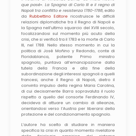
que pasé». La Spagna di Carlo III e il regno di
Napoli tra conflitto e resistenza 1780-1788
, edito
da
Rubbettino Editore
ricostruisce le difficili
relazioni diplomatiche tra il Regno di Napoli e
la Spagna nell’ultimo squarcio del XVIII secolo,
focalizzandosi sul momento più acuto della
crisi, che si verificò tra il 1783 e la morte di Carlo
III, nel 1788. Nello stesso momento in cui la
politica di José Moñino y Redondo, conte di
Floridablanca, potente Primo ministro
spagnolo, puntava all’emancipazione dalla
tutela della Francia e alla fine della
subordinazione degli interessi spagnoli a quelli
francesi, anche il Regno di Napoli, dietro il
convinto impulso della regina Maria Carolina,
di cui decisamente Barra sopravaluta il ruolo
rispetto a quello del consorte Ferdinando IV,
decideva di attuare un cambio di alleanze,
orientandosi verso l’Austria per liberarsi della
protezione e del condizionamento spagnolo.
L’autore ha scelto di studiare in maniera
specifica la crisi in quanto momento rivelatore