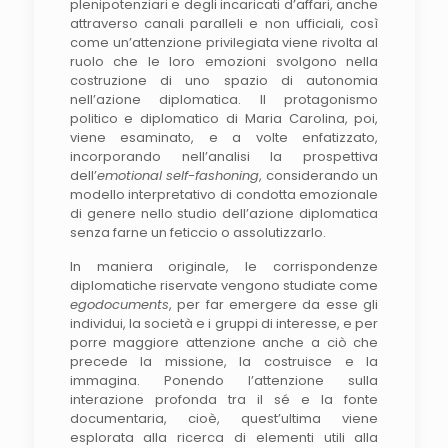
plenipotenziari e degli incaricati d’affari, anche
attraverso canali paralleli e non ufficiali, così
come un’attenzione privilegiata viene rivolta al
ruolo che le loro emozioni svolgono nella
costruzione di uno spazio di autonomia
nell’azione diplomatica. Il protagonismo
politico e diplomatico di Maria Carolina, poi,
viene esaminato, e a volte enfatizzato,
incorporando nell’analisi la prospettiva
dell’
emotional self-fashoning
, considerando un
modello interpretativo di condotta emozionale
di genere nello studio dell’azione diplomatica
senza farne un feticcio o assolutizzarlo.
In maniera originale, le corrispondenze
diplomatiche riservate vengono studiate come
egodocuments
, per far emergere da esse gli
individui, la società e i gruppi di interesse, e per
porre maggiore attenzione anche a ciò che
precede la missione, la costruisce e la
immagina. Ponendo l’attenzione sulla
interazione profonda tra il sé e la fonte
documentaria, cioè, quest’ultima viene
esplorata alla ricerca di elementi utili alla