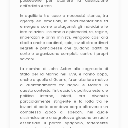
possederle per ottenere la destituzione
dell’odiato Acton.
In equilibrio tra caso e necessità storica, tra
agency
ed emozioni, la documentazione fa
emergere come protagonisti gli individui e le
loro relazioni: insieme a diplomatici, re, regine,
imperatori e primi ministri, vengono così alla
ribalta anche cardinali, spie, inviati straordinari
segreti e principesse che guidano partiti di
corte e organizzano complotti contro i propri
sovrani.
La nomina di John Acton alla segreteria di
Stato per la Marina nel 1779, e l’anno dopo,
anche a quella di Guerra, fu un ulteriore motivo
di allontanamento tra Napoli e Madrid. In
questo contesto, l’intreccio tra politica estera e
politica interna, infatti, era divenuto
particolarmente stingente e la lotta tra le
fazioni di corte prendeva corpo attraverso un
complesso gioco di specchi, nel quale
dissimulazione e segretezza giocano un ruolo
essenziale. Il partito spagnolo, fortemente