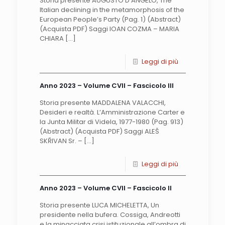
Storia presente AUGUSTO D’ANGELO, The
Italian declining in the metamorphosis of the
European People’s Party (Pag. 1) (Abstract)
(Acquista PDF) Saggi IOAN COZMA – MARIA
CHIARA
[…]
Leggi di più
Anno 2023 – Volume CVII – Fascicolo III
Storia presente MADDALENA VALACCHI,
Desideri e realtà. L’Amministrazione Carter e
la Junta Militar di Videla, 1977-1980 (Pag. 913)
(Abstract) (Acquista PDF) Saggi ALEŠ
SKŘIVAN Sr. –
[…]
Leggi di più
Anno 2023 – Volume CVII – Fascicolo II
Storia presente LUCA MICHELETTA, Un
presidente nella bufera. Cossiga, Andreotti
e la minacciata crisi istituzionale all’ombra di