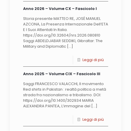
Anno 2026 – Volume CX – Fascicolo I
Storia presente MATTEO RE, JOSÉ MANUEL
AZCONA, La Presenza Internazionale Dell’ETA
E I Suoi Attentati In Italia.
https://doi.org/10.32604/nrs.2026.080810
Saggi ABDELDJABAR SEDDIKI, Gibraltar: The
Military and Diplomatic
[…]
Leggi di più
Anno 2025 – Volume CIX – Fascicolo III
Saggi FRANCESCO VALACCHI, Il movimento
Red shirts in Pakistan : realtà politica a metà
strada fra nazionalismo e tribalismo. DOI:
https://doi.org/10.1400/302934 MARIA
ALEXANDRA PANTEA, L’immagine del
[…]
Leggi di più