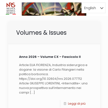
Menu
Volumes & Issues
Anno 2026 – Volume CX – Fascicolo II
Article ELIA FIORENZA, Industria siderurgica e
dogane: la visione di Carlo Filangieri nella
politica borbonica.
https://doi.org/10.32604/nrs.2026.077712
Article GIUSEPPE LORENTINI, «Internatite»: una
nuova prospettiva sull’internamento nei
campi
[…]
Leggi di più