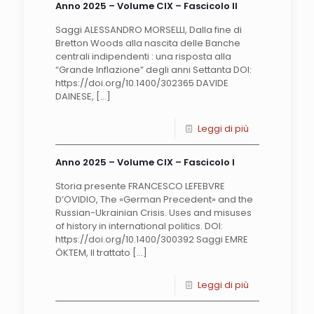
Anno 2025 – Volume CIX – Fascicolo II
Saggi ALESSANDRO MORSELLI, Dalla fine di
Bretton Woods alla nascita delle Banche
centrali indipendenti : una risposta alla
“Grande Inflazione” degli anni Settanta DOI:
https://doi.org/10.1400/302365 DAVIDE
DAINESE,
[…]
Leggi di più
Anno 2025 – Volume CIX – Fascicolo I
Storia presente FRANCESCO LEFEBVRE
D’OVIDIO, The «German Precedent» and the
Russian-Ukrainian Crisis. Uses and misuses
of history in international politics. DOI:
https://doi.org/10.1400/300392 Saggi EMRE
ÖKTEM, Il trattato
[…]
Leggi di più