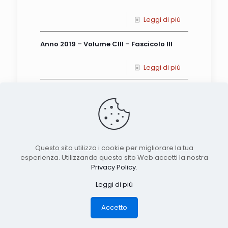
Leggi di più
Anno 2019 – Volume CIII – Fascicolo III
Leggi di più
Anno 2019 – Volume CIII – Fascicolo II
Leggi di più
Anno 2019 – Volume CIII – Fascicolo I
Questo sito utilizza i cookie per migliorare la tua
esperienza. Utilizzando questo sito Web accetti la nostra
Leggi di più
Privacy Policy
.
Leggi di più
Anno 2018 – Volume CII – Fascicolo III
Accetto
Leggi di più