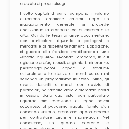
crociata ai propri bisogni.
I sette capitoli di cui si compone il volume
affrontano tematiche cruciali. Dopo un
inquadramento generale si procede
analizzando la cronachistica di entrambe le
città. Quindi, le testimonianze documentarie,
con particolare riguardo a pellegrini e
mercanti e ai rispettivi testamenti. Dopodiché,
si guarda alla frontiera mediterranea: uno
«spazio inquieto», secondo Lombardo, in cui
agiscono profughi, esuli, prigionieri, minoranze;
personaggi-ponte capaci di tradurre
culturalmente le istanze di mondi contermini
secondo un pragmatismo inusitato. Infine, gli
eventi, descritti e narrati con dovizia di
particolari, nell’ambito della diplomazia posta
in essere dalle due città, con particolare
riguardo alla creazione di leghe navali
sottoposte al patrocinio papale, fornite d’un
comando unitario, promosse appositamente
per contrastare turchi e mamelucchi. Nel
complesso, un quadro coerente e
documentatissimo di un periodo di