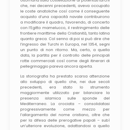
ottomana sulla costellazione di potentati turchi
che, nei decenni precedenti, aveva occupato
le coste anatoliche così come il conseguente
acquisto d’una capacità navale contribuirono
a modificare il quadro, favorendo, di concerto
con l’Egitto mamelucco, il restringimento delle
frontiere marittime della Cristianità, tanto latina
quanto greca. Col senno di poi si può dire che
l’ingresso dei Turchi in Europa, nel 1354, segni
un punto di non ritorno. Ma, certo, a quella
data, la partita per il controllo delle principali
rotte commerciali così come degli itinerari di
pellegrinaggio pareva ancora aperta.
La storiografia ha prestato scarsa attenzione
allo sviluppo di quello che, nei due secoli
precedenti, era stato lo strumento
maggiormente utilizzato per bilanciare la
presenza islamica sulle sponde del
Mediterraneo. La crociata – consolidatasi
progressivamente come mezzo per
l’allargamento del nome cristiano, oltre che
per la difesa delle prerogative papali – subì
un’ulteriore evoluzione, adattandosi a quello