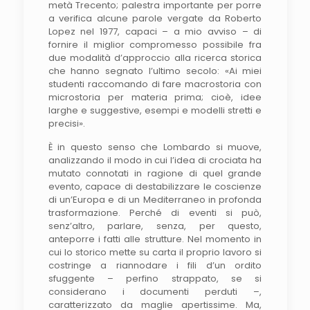
metà Trecento; palestra importante per porre
a verifica alcune parole vergate da Roberto
Lopez nel 1977, capaci – a mio avviso – di
fornire il miglior compromesso possibile fra
due modalità d’approccio alla ricerca storica
che hanno segnato l’ultimo secolo: «Ai miei
studenti raccomando di fare macrostoria con
microstoria per materia prima; cioè, idee
larghe e suggestive, esempi e modelli stretti e
precisi».
È in questo senso che Lombardo si muove,
analizzando il modo in cui l’idea di crociata ha
mutato connotati in ragione di quel grande
evento, capace di destabilizzare le coscienze
di un’Europa e di un Mediterraneo in profonda
trasformazione. Perché di eventi si può,
senz’altro, parlare, senza, per questo,
anteporre i fatti alle strutture. Nel momento in
cui lo storico mette su carta il proprio lavoro si
costringe a riannodare i fili d’un ordito
sfuggente – perfino strappato, se si
considerano i documenti perduti –,
caratterizzato da maglie apertissime. Ma,