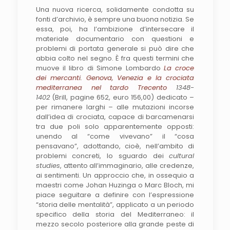
Una nuova ricerca, solidamente condotta su
fonti d’archivio, è sempre una buona notizia. Se
essa, poi, ha l’ambizione d’intersecare il
materiale documentario con questioni e
problemi di portata generale si può dire che
abbia colto nel segno. È fra questi termini che
muove il libro di Simone Lombardo
La croce
dei mercanti. Genova, Venezia e la crociata
mediterranea nel tardo Trecento
1348-
1402
(Brill, pagine 652, euro 156,00) dedicato –
per rimanere larghi – alle mutazioni incorse
dall’idea di crociata, capace di barcamenarsi
tra due poli solo apparentemente opposti:
unendo al “come vivevano” il “cosa
pensavano”, adottando, cioè, nell’ambito di
problemi concreti, lo sguardo dei
cultural
studies
, attento all’immaginario, alle credenze,
ai sentimenti. Un approccio che, in ossequio a
maestri come Johan Huzinga o Marc Bloch, mi
piace seguitare a definire con l’espressione
“storia delle mentalità”, applicato a un periodo
specifico della storia del Mediterraneo: il
mezzo secolo posteriore alla grande peste di