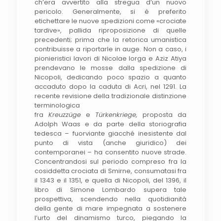
ch’era avvertito alla stregua d’un nuovo
pericolo. Generalmente, si è preferito
etichettare le nuove spedizioni come «crociate
tardive», pallida riproposizione di quelle
precedenti; prima che la retorica umanistica
contribuisse a riportarle in auge. Non a caso, i
pionieristici lavori di Nicolae Iorga e Aziz Atiya
prendevano le mosse dalla spedizione di
Nicopoli, dedicando poco spazio a quanto
accaduto dopo la caduta di Acri, nel 1291. La
recente revisione della tradizionale distinzione
terminologica
fra
Kreuzzüge
e
Türkenkriege,
proposta da
Adolph Waas e da parte della storiografia
tedesca – fuorviante giacché inesistente dal
punto di vista (anche giuridico) dei
contemporanei – ha consentito nuove strade.
Concentrandosi sul periodo compreso fra la
cosiddetta crociata di Smirne, consumatasi fra
il 1343 e il 1351, e quella di Nicopoli, del 1396, il
libro di Simone Lombardo supera tale
prospettiva, scendendo nella quotidianità
della gente di mare impegnata a sostenere
l’urto del dinamismo turco, piegando la