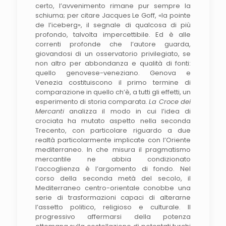
certo, l’avvenimento rimane pur sempre la
schiuma; per citare Jacques Le Goff, «la pointe
de l’iceberg», il segnale di qualcosa di più
profondo, talvolta impercettibile. Ed è alle
correnti profonde che l’autore guarda,
giovandosi di un osservatorio privilegiato, se
non altro per abbondanza e qualità di fonti:
quello genovese-veneziano. Genova e
Venezia costituiscono il primo termine di
comparazione in quello ch’è, a tutti gli effetti, un
esperimento di storia comparata.
La Croce dei
Mercanti
analizza il modo in cui l’idea di
crociata ha mutato aspetto nella seconda
Trecento, con particolare riguardo a due
realtà particolarmente implicate con l’Oriente
mediterraneo. In che misura il pragmatismo
mercantile ne abbia condizionato
l’accoglienza è l’argomento di fondo. Nel
corso della seconda metà del secolo, il
Mediterraneo centro-orientale conobbe una
serie di trasformazioni capaci di alterarne
l’assetto politico, religioso e culturale. Il
progressivo affermarsi della potenza