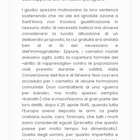
I giudici spezzini motivavano la loro sentenza
sostenendo che «la vile ed ignobile azione a
Sant’Anna non trovava giustificazione in
nessuno stato di necessità bellica ma doveva
considerarsi la lucida attuazione di un
deliberato proposito, la cui gratuità era andata
ben al di là del necessario e
dell’immaginabile». Eppure, i carnefici nazisti
avevano agito sotto la copertura formale del
«diritto di rappresaglia» contro le popolazioni
civili, previsto durante le ostilità, dalla
Convenzione dell’Aia e di Ginevra. Non così era
accaduto per i carnefici di alcune formazioni
comuniste (non combattenti di una «guerra
per bande», ma molto spesso semplici
«banditi») che si macchiarono di gran parte dei
loro delitti, dopo il 25 aprile 1945, quando tutta
l’Europa aveva deposto le armi. La pietà
cristiana vuole, caro Tiramani, che tutti i morti
siano considerati eguali (precetto che questo
paese per molto tempo ha dimenticato).
Quella degli uomini, per quanto imperfetta e