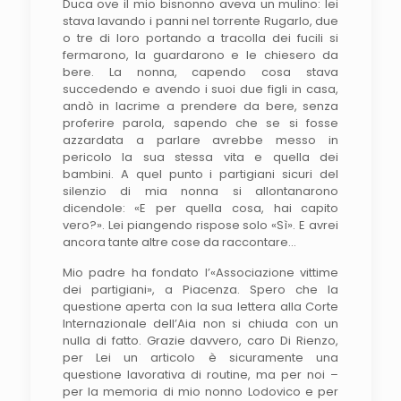
Duca ove il mio bisnonno aveva un mulino: lei
stava lavando i panni nel torrente Rugarlo, due
o tre di loro portando a tracolla dei fucili si
fermarono, la guardarono e le chiesero da
bere. La nonna, capendo cosa stava
succedendo e avendo i suoi due figli in casa,
andò in lacrime a prendere da bere, senza
proferire parola, sapendo che se si fosse
azzardata a parlare avrebbe messo in
pericolo la sua stessa vita e quella dei
bambini. A quel punto i partigiani sicuri del
silenzio di mia nonna si allontanarono
dicendole: «E per quella cosa, hai capito
vero?». Lei piangendo rispose solo «Sì». E avrei
ancora tante altre cose da raccontare…
Mio padre ha fondato l’«Associazione vittime
dei partigiani», a Piacenza. Spero che la
questione aperta con la sua lettera alla Corte
Internazionale dell’Aia non si chiuda con un
nulla di fatto. Grazie davvero, caro Di Rienzo,
per Lei un articolo è sicuramente una
questione lavorativa di routine, ma per noi –
per la memoria di mio nonno Lodovico e per