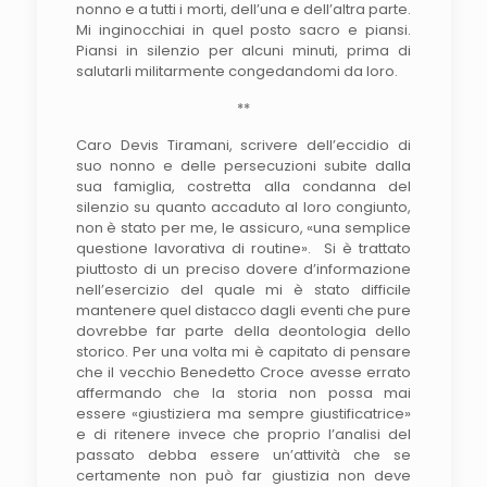
nonno e a tutti i morti, dell’una e dell’altra parte.
Mi inginocchiai in quel posto sacro e piansi.
Piansi in silenzio per alcuni minuti, prima di
salutarli militarmente congedandomi da loro.
**
Caro Devis Tiramani, scrivere dell’eccidio di
suo nonno e delle persecuzioni subite dalla
sua famiglia, costretta alla condanna del
silenzio su quanto accaduto al loro congiunto,
non è stato per me, le assicuro, «una semplice
questione lavorativa di routine». Si è trattato
piuttosto di un preciso dovere d’informazione
nell’esercizio del quale mi è stato difficile
mantenere quel distacco dagli eventi che pure
dovrebbe far parte della deontologia dello
storico. Per una volta mi è capitato di pensare
che il vecchio Benedetto Croce avesse errato
affermando che la storia non possa mai
essere «giustiziera ma sempre giustificatrice»
e di ritenere invece che proprio l’analisi del
passato debba essere un’attività che se
certamente non può far giustizia non deve