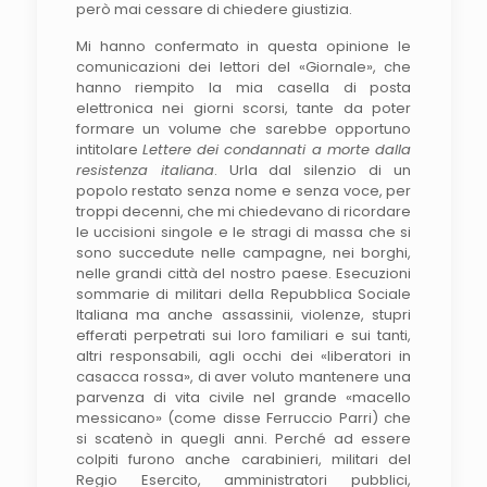
però mai cessare di chiedere giustizia.
Mi hanno confermato in questa opinione le
comunicazioni dei lettori del «Giornale», che
hanno riempito la mia casella di posta
elettronica nei giorni scorsi, tante da poter
formare un volume che sarebbe opportuno
intitolare
Lettere dei condannati a morte dalla
resistenza italiana
. Urla dal silenzio di un
popolo restato senza nome e senza voce, per
troppi decenni, che mi chiedevano di ricordare
le uccisioni singole e le stragi di massa che si
sono succedute nelle campagne, nei borghi,
nelle grandi città del nostro paese. Esecuzioni
sommarie di militari della Repubblica Sociale
Italiana ma anche assassinii, violenze, stupri
efferati perpetrati sui loro familiari e sui tanti,
altri responsabili, agli occhi dei «liberatori in
casacca rossa», di aver voluto mantenere una
parvenza di vita civile nel grande «macello
messicano» (come disse Ferruccio Parri) che
si scatenò in quegli anni. Perché ad essere
colpiti furono anche carabinieri, militari del
Regio Esercito, amministratori pubblici,