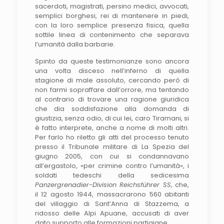
sacerdoti, magistrati, persino medici, avvocati,
semplici borghesi, rei di mantenere in piedi,
con la loro semplice presenza fisica, quella
sottile linea di contenimento che separava
l’umanità dalla barbarie.
Spinto da queste testimonianze sono ancora
una volta disceso nell’inferno di quella
stagione di male assoluto, cercando però di
non farmi sopraffare dall’orrore, ma tentando
al contrario di trovare una ragione giuridica
che dia soddisfazione alla domanda di
giustizia, senza odio, di cui lei, caro Tiramani, si
è fatto interprete, anche a nome di molti altri.
Per farlo ho riletto gli atti del processo tenuto
presso il Tribunale militare di La Spezia del
giugno 2005, con cui si condannavano
all’ergastolo, «per crimine contro l’umanità», i
soldati tedeschi della sedicesima
Panzergrenadier-Division Reichsführer SS
, che,
il 12 agosto 1944, massacrarono 560 abitanti
del villaggio di Sant’Anna di Stazzema, a
ridosso delle Alpi Apuane, accusati di aver
dato supporto alle formazioni partigiane.