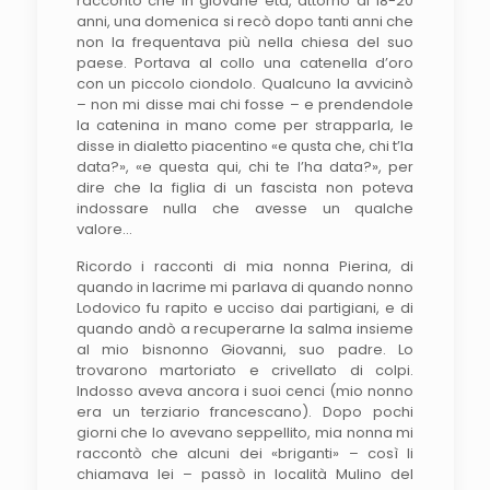
raccontò che in giovane età, attorno ai 18-20
anni, una domenica si recò dopo tanti anni che
non la frequentava più nella chiesa del suo
paese. Portava al collo una catenella d’oro
con un piccolo ciondolo. Qualcuno la avvicinò
– non mi disse mai chi fosse – e prendendole
la catenina in mano come per strapparla, le
disse in dialetto piacentino «e qusta che, chi t’la
data?», «e questa qui, chi te l’ha data?», per
dire che la figlia di un fascista non poteva
indossare nulla che avesse un qualche
valore…
Ricordo i racconti di mia nonna Pierina, di
quando in lacrime mi parlava di quando nonno
Lodovico fu rapito e ucciso dai partigiani, e di
quando andò a recuperarne la salma insieme
al mio bisnonno Giovanni, suo padre. Lo
trovarono martoriato e crivellato di colpi.
Indosso aveva ancora i suoi cenci (mio nonno
era un terziario francescano). Dopo pochi
giorni che lo avevano seppellito, mia nonna mi
raccontò che alcuni dei «briganti» – così li
chiamava lei – passò in località Mulino del