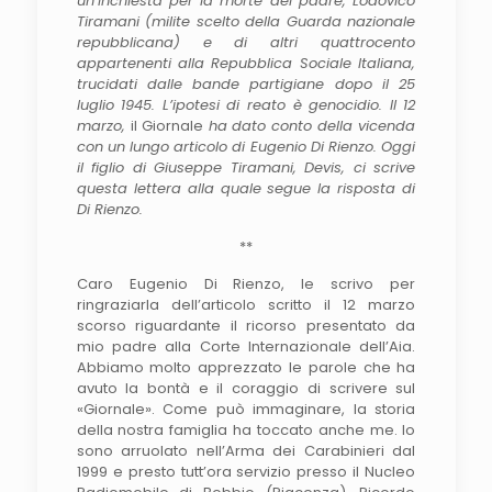
un’inchiesta per la morte del padre, Lodovico
Tiramani (milite scelto della Guarda nazionale
repubblicana) e di altri quattrocento
appartenenti alla Repubblica Sociale Italiana,
trucidati dalle bande partigiane dopo il 25
luglio 1945. L’ipotesi di reato è genocidio. Il 12
marzo,
il Giornale
ha dato conto della vicenda
con un lungo articolo di Eugenio Di Rienzo. Oggi
il figlio di Giuseppe Tiramani, Devis, ci scrive
questa lettera alla quale segue la risposta di
Di Rienzo.
**
Caro Eugenio Di Rienzo, le scrivo per
ringraziarla dell’articolo scritto il 12 marzo
scorso riguardante il ricorso presentato da
mio padre alla Corte Internazionale dell’Aia.
Abbiamo molto apprezzato le parole che ha
avuto la bontà e il coraggio di scrivere sul
«Giornale». Come può immaginare, la storia
della nostra famiglia ha toccato anche me. Io
sono arruolato nell’Arma dei Carabinieri dal
1999 e presto tutt’ora servizio presso il Nucleo