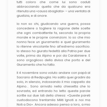
tutti coloro che come lui sono caduti
abbracciando quella che da qualcuno era
ritenuta una «causa sbagliata» – una ventata di
giustizia, e di onore.
Io non so chi, giudicando una guerra, possa
concedere o togliere la ragione delle scelte
che ogni combattente fa, secondo la propria
morale e le proprie convinzioni. Io so che mio
nonno fece un giuramento e quel giuramento
lo ritenne vincolante fino all’estremo sacrificio.
Io stesso ho giurato fedeltà alla Patria per due
volte, prima da Alpino e poi da Carabiniere. E
sono orgoglioso della divisa che porto e del
Giuramento che ho fatto.
Il 4 novembre sono voluto andare con papà al
Sacrario di Redipuglia. Ho salito quei gradini da
solo, in silenzio, indossando il mio cappello da
Alpino… Sono arrivato nella chiesetta che lo
sovrasta, ed entrando ho letto queste parole
scritte sui due lati della chiesa: «Queste pareti
custodiscono trentamila Militi Ignoti a noi ma
Noti a Dio». Ancora adesso penso a loro, a mio