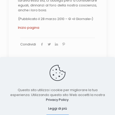
tardiva essa sia, ci obbliga però a considerare
eguali, dinnanzi al foro della nostra coscienza,
anche i loro boia.
(Pubblicato il 28 marzo 2010 – © «il Giornale»)
Inizio pagina
Condividi
Search the site
Questo sito utilizza i cookie per migliorare la tua
esperienza. Utilizzando questo sito Web accetti la nostra
© 2026 Nuova Rivista Storica. Published by
Privacy Policy
.
Tech Science Press. All rights reserved
Leggi di più
unless otherwise stated