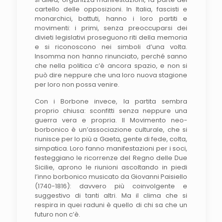
cartello delle opposizioni. In Italia, fascisti e
monarchici, battuti, hanno i loro partiti e
movimenti: i primi, senza preoccuparsi dei
divieti legislativi proseguono riti della memoria
e si riconoscono nei simboli d’una volta.
Insomma non hanno rinunciato, perché sanno
che nella politica c’è ancora spazio, e non si
può dire neppure che una loro nuova stagione
per loro non possa venire.
Con i Borbone invece, la partita sembra
proprio chiusa: sconfitti senza neppure una
guerra vera e propria. Il Movimento neo-
borbonico è un’associazione culturale, che si
riunisce per lo più a Gaeta, gente di fede, colta,
simpatica. Loro fanno manifestazioni per i soci,
festeggiano le ricorrenze del Regno delle Due
Sicilie, aprono le riunioni ascoltando in piedi
l’inno borbonico musicato da Giovanni Paisiello
(1740-1816): davvero più coinvolgente e
suggestivo di tanti altri. Ma il clima che si
respira in quei raduni è quello di chi sa che un
futuro non c’è.