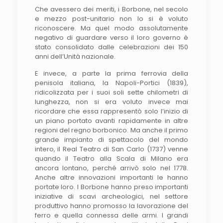
Che avessero dei meriti, i Borbone, nel secolo
e mezzo post-unitario non lo si è voluto
riconoscere. Ma quel modo assolutamente
negativo di guardare verso il loro governo è
stato consolidato dalle celebrazioni dei 150
anni dell’Unità nazionale.
E invece, a parte la prima ferrovia della
penisola italiana, la Napoli-Portici (1839),
ridicolizzata per i suoi soli sette chilometri di
lunghezza, non si era voluto invece mai
ricordare che essa rappresentò solo l’inizio di
un piano portato avanti rapidamente in altre
regioni del regno borbonico. Ma anche il primo
grande impianto di spettacolo del mondo
intero, il Real Teatro di San Carlo (1737) venne
quando il Teatro alla Scala di Milano era
ancora lontano, perché arrivò solo nel 1778.
Anche altre innovazioni importanti le hanno
portate loro. I Borbone hanno preso importanti
iniziative di scavi archeologici, nel settore
produttivo hanno promosso la lavorazione del
ferro e quella connessa delle armi. I grandi