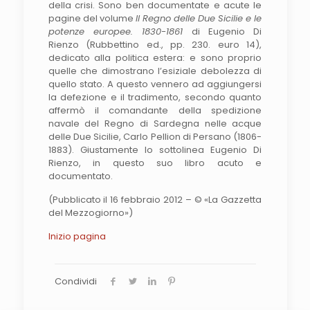
della crisi. Sono ben documentate e acute le
pagine del volume
Il Regno delle Due Sicilie e le
potenze europee. 1830-1861
di Eugenio Di
Rienzo (Rubbettino ed., pp. 230. euro 14),
dedicato alla politica estera: e sono proprio
quelle che dimostrano l’esiziale debolezza di
quello stato. A questo vennero ad aggiungersi
la defezione e il tradimento, secondo quanto
affermò il comandante della spedizione
navale del Regno di Sardegna nelle acque
delle Due Sicilie, Carlo Pellion di Persano (1806-
1883). Giustamente lo sottolinea Eugenio Di
Rienzo, in questo suo libro acuto e
documentato.
(Pubblicato il 16 febbraio 2012 – © «La Gazzetta
del Mezzogiorno»)
Inizio pagina
Condividi