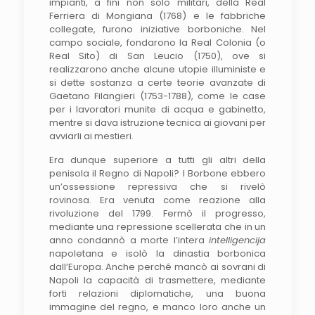
impianti, a fini non solo militari, della Real
Ferriera di Mongiana (1768) e le fabbriche
collegate, furono iniziative borboniche. Nel
campo sociale, fondarono la Real Colonia (o
Real Sito) di San Leucio (1750), ove si
realizzarono anche alcune utopie illuministe e
si dette sostanza a certe teorie avanzate di
Gaetano Filangieri (1753-1788), come le case
per i lavoratori munite di acqua e gabinetto,
mentre si dava istruzione tecnica ai giovani per
avviarli ai mestieri.
Era dunque superiore a tutti gli altri della
penisola il Regno di Napoli? I Borbone ebbero
un’ossessione repressiva che si rivelò
rovinosa. Era venuta come reazione alla
rivoluzione del 1799. Fermò il progresso,
mediante una repressione scellerata che in un
anno condannò a morte l’intera
intelligencija
napoletana e isolò la dinastia borbonica
dall’Europa. Anche perché mancò ai sovrani di
Napoli la capacità di trasmettere, mediante
forti relazioni diplomatiche, una buona
immagine del regno, e manco loro anche un