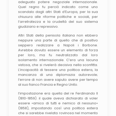
adeguato potere negoziale internazionale.
Quel regno fu perciò indicato come uno
scandalo dagli altri Stati d’Europa, per la sua
chiusura alle riforme politiche e sociali, per
l’arretratezza e la crudeltà del suo sistema
giudiziario e repressivo.
Altri Stati della penisola italiana non ebbero
neppure una parte di quello che di positivo
seppero realizzare a Napoli i Borbone.
Avrebbe dovuto essere un elemento di forza
per loro, ma fu neutralizzato dal loro
isolamento internazionale. C’era una lacuna
vistosa, che si rivelerà decisiva nella sconfitta.
L’incapacità di tessere una politica estera, la
mancanza di una diplomazia autorevole;
l’errore di non avere saputo avere per tempo
al suo fianco Francia e Regno Unito.
I’impostazione era quella del re Ferdinando II
(1810-1859). il quale aveva dichiarato di voler
essere «amico di tutti e nemico di nessuno»
(1858), impostando così una politica estera
che si sarebbe rivelata rovinosa nel momento