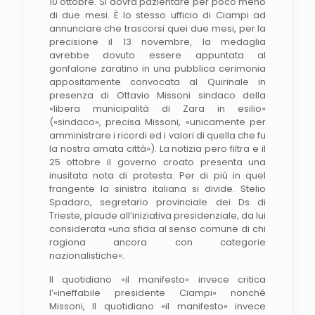
10 ottobre. Si dovrà pazientare per poco meno
di due mesi. È lo stesso ufficio di Ciampi ad
annunciare che trascorsi quei due mesi, per la
precisione il 13 novembre, la medaglia
avrebbe dovuto essere appuntata al
gonfalone zaratino in una pubblica cerimonia
appositamente convocata al Quirinale in
presenza di Ottavio Missoni sindaco della
«libera municipalità di Zara in esilio»
(«sindaco», precisa Missoni, «unicamente per
amministrare i ricordi ed i valori di quella che fu
la nostra amata città»). La notizia pero filtra e il
25 ottobre il governo croato presenta una
inusitata nota di protesta. Per di più in quel
frangente la sinistra italiana si divide. Stelio
Spadaro, segretario provinciale dei Ds di
Trieste, plaude all’iniziativa presidenziale, da lui
considerata «una sfida al senso comune di chi
ragiona ancora con categorie
nazionalistiche».
Il quotidiano «il manifesto» invece critica
l’«ineffabile presidente Ciampi» nonché
Missoni, Il quotidiano «il manifesto» invece