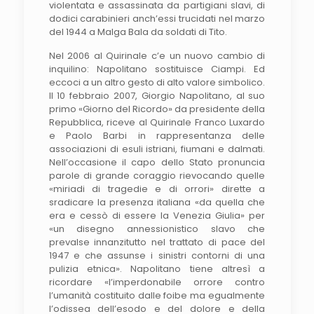
violentata e assassinata da partigiani slavi, di
dodici carabinieri anch’essi trucidati nel marzo
del 1944 a Malga Bala da soldati di Tito.
Nel 2006 al Quirinale c’e un nuovo cambio di
inquilino: Napolitano sostituisce Ciampi. Ed
eccoci a un altro gesto di alto valore simbolico.
Il 10 febbraio 2007, Giorgio Napolitano, al suo
primo «Giorno del Ricordo» da presidente della
Repubblica, riceve al Quirinale Franco Luxardo
e Paolo Barbi in rappresentanza delle
associazioni di esuli istriani, fiumani e dalmati.
Nell’occasione il capo dello Stato pronuncia
parole di grande coraggio rievocando quelle
«miriadi di tragedie e di orrori» dirette a
sradicare la presenza italiana «da quella che
era e cessò di essere la Venezia Giulia» per
«un disegno annessionistico slavo che
prevalse innanzitutto nel trattato di pace del
1947 e che assunse i sinistri contorni di una
pulizia etnica». Napolitano tiene altresì a
ricordare «l’imperdonabile orrore contro
l’umanità costituito dalle foibe ma egualmente
l’odissea dell’esodo e del dolore e della