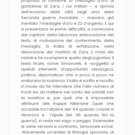
proposta di conferire la medaglia d’oro al
gonfalone di Zara, i cui militari – a riprova
dell’eroismo della città negli anni della
Seconda guerra mondiale – avevano già
meritato 7 medaglie d’oro e 22 d’argento. E qui
si presentano le prime difficoltà, a cominciare
dal capitolo della laboriosa elaborazione del
testo di motivazione del conferimento della
medaglia. Si tratta di enfatizzare, nella
descrizione del martirio di Zara, il molo dei
nazisti e far scomparire quello degli jugoslavi. Il
testo finale, scrive Simoncelli, è «soggetto a
ripetuti interventi d’opportunità ideologica,
politica, diplomatica» che a poco a poco ne
snaturano la sostanza. Il tutto è scritto e riscritto
in modo da far intendere che l’alto numero di
morti sia da mettere nel conto dei soldati con
la svastica e, per quel che è impossibile
attribuire alle truppe hitleriane (quel che
accadde tra l’ottobre del ’44 quando i nazisti si
ritirarono e l’aprile del ’45 quando finì la
guerra), si resta nel vago o peggio. Esaminate
le varie versioni a confronto, Simoncelli scrive:
«Raramente un’analisi di filologia spicciola, di