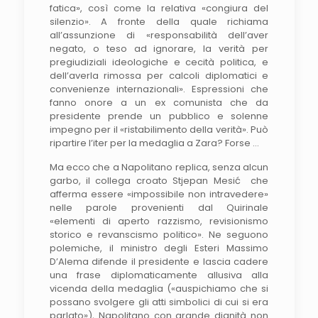
fatica», così come la relativa «congiura del
silenzio». A fronte della quale richiama
all’assunzione di «responsabilità dell’aver
negato, o teso ad ignorare, la verità per
pregiudiziali ideologiche e cecità politica, e
dell’averla rimossa per calcoli diplomatici e
convenienze internazionali». Espressioni che
fanno onore a un ex comunista che da
presidente prende un pubblico e solenne
impegno per il «ristabilimento della verità». Può
ripartire l’iter per la medaglia a Zara? Forse …
Ma ecco che a Napolitano replica, senza alcun
garbo, il collega croato Stjepan Mesić che
afferma essere «impossibile non intravedere»
nelle parole provenienti dal Quirinale
«elementi di aperto razzismo, revisionismo
storico e revanscismo politico». Ne seguono
polemiche, il ministro degli Esteri Massimo
D’Alema difende il presidente e lascia cadere
una frase diplomaticamente allusiva alla
vicenda della medaglia («auspichiamo che si
possano svolgere gli atti simbolici di cui si era
parlato»), Napolitano con grande dignità non