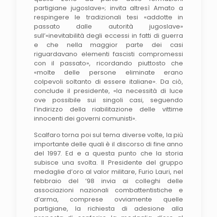
partigiane jugoslave»; invita altresì Amato a
respingere le tradizionali tesi «addotte in
passato dalle autorità jugoslave»
sull’«inevitabilità degli eccessi in fatti di guerra
e che nella maggior parte dei casi
riguardavano elementi fascisti compromessi
con il passato», ricordando piuttosto che
«molte delle persone eliminate erano
colpevoli soltanto di essere italiane». Da ciò,
conclude il presidente, «la necessità di luce
ove possibile sui singoli casi, seguendo
l’indirizzo della riabilitazione delle vittime
innocenti dei governi comunisti».
Scalfaro torna poi sul tema diverse volte, la più
importante delle quali è il discorso di fine anno
del 1997. Ed e a questa punto che la storia
subisce una svolta. Il Presidente del gruppo
medaglie d’oro al valor militare, Furio Lauri, nel
febbraio del ’98 invia ai colleghi delle
associazioni nazionali combattentistiche e
d’arma, comprese ovviamente quelle
partigiane, la richiesta di adesione alla