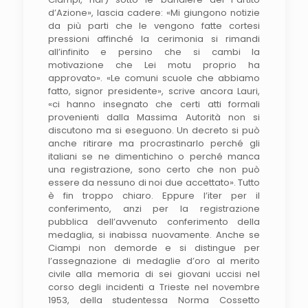
d’Azione», lascia cadere: «Mi giungono notizie
da più parti che le vengono fatte cortesi
pressioni affinché la cerimonia si rimandi
all’infinito e persino che si cambi la
motivazione che Lei motu proprio ha
approvato». «Le comuni scuole che abbiamo
fatto, signor presidente», scrive ancora Lauri,
«ci hanno insegnato che certi atti formali
provenienti dalla Massima Autorità non si
discutono ma si eseguono. Un decreto si può
anche ritirare ma procrastinarlo perché gli
italiani se ne dimentichino o perché manca
una registrazione, sono certo che non può
essere da nessuno di noi due accettato». Tutto
è fin troppo chiaro. Eppure l’iter per il
conferimento, anzi per la registrazione
pubblica dell’avvenuto conferimento della
medaglia, si inabissa nuovamente. Anche se
Ciampi non demorde e si distingue per
l’assegnazione di medaglie d’oro al merito
civile alla memoria di sei giovani uccisi nel
corso degli incidenti a Trieste nel novembre
1953, della studentessa Norma Cossetto