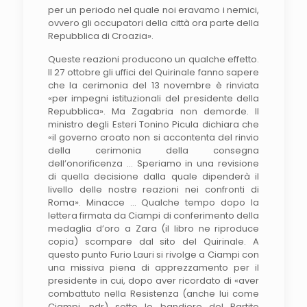
per un periodo nel quale noi eravamo i nemici,
ovvero gli occupatori della città ora parte della
Repubblica di Croazia».
Queste reazioni producono un qualche effetto.
Il 27 ottobre gli uffici del Quirinale fanno sapere
che la cerimonia del 13 novembre è rinviata
«per impegni istituzionali del presidente della
Repubblica». Ma Zagabria non demorde. Il
ministro degli Esteri Tonino Picula dichiara che
«il governo croato non si accontenta del rinvio
della cerimonia della consegna
dell’onorificenza … Speriamo in una revisione
di quella decisione dalla quale dipenderà il
livello delle nostre reazioni nei confronti di
Roma». Minacce … Qualche tempo dopo la
lettera firmata da Ciampi di conferimento della
medaglia d’oro a Zara (il libro ne riproduce
copia) scompare dal sito del Quirinale. A
questo punto Furio Lauri si rivolge a Ciampi con
una missiva piena di apprezzamento per il
presidente in cui, dopo aver ricordato di «aver
combattuto nella Resistenza (anche lui come
Ciampi, ndr) sotto le bandiere del Partito