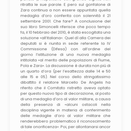
ritratta le sue parole. E pero sul gonfalone di
Zara continua a non essere appuntata quella
medaglia d’oro conferita con solennità il 21
settembre 2001. Che fare? A conclusione del
suo libro Simoncelli riferisce che poco tempo
fa, il 10 febbraio del 2010, è stata escogitata una
soluzione «all’italiana». Quel dì alla Camera dei
deputati si è riunita in sede referente la IV
Commissione (Difesa) con all’ordine del
giorno l’istituzione di una nuova medaglia
intitolata «al merito delle popolazioni di Fiume,
Pola e Zara». La discussione è durata non più di
un quarto d’ora (per l’esattezza dalle 14 e 50
alle 15 e 05). Nel corso dello stringatissimo
dibattito il relatore Marcello De Angelis ha
riferito che il Comitato ristretto aveva optato
per questo nuovo tipo di decorazione, al posto
di una medaglia d’oro al valor militare, a causa
della presenza di «alcuni ostacoli nella
disciplina vigente in materia di conferimento
delle medaglie d’oro al valor militare che
renderebbero problematico il riconoscimento
di tale onorificenza». Poi, per allontanarsi ancor