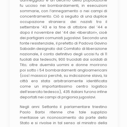
danneggiato e un decimo della popolazione
fu ucciso nei bombardamenti, in esecuzioni
sommarie, con l’annegamento o nei campi di
concentramento. Ciò a seguito di una duplice
occupazione straniera: dei nazisti tra il
settembre ’43 e la fine di ottobre del ’44 e
dopo il novembre del ’44 dei «liberatori», cioè
dei partigiani comunisti jugoslavi.
Secondo una
fonte resistenziale, il prefetto di Padova Gavino
Sabadin designato dal Comitato di liberazione
nazionale, il conto definitivo degli uccisi fu di 11
fucilati dai tedeschi, 900 trucidati dai soldati di
Tito; oltre duemila uomini e donne morirono
poi sotto i 54 bombardamenti angloamericani
(così massicci perché, su indicazione slava, la
città era stata arbitrariamente identificata
come un importantissimo centro logistico
dell’esercito tedesco), 435 italiani furono infine
deportati nei campi di prigionia jugoslavi.
Negli anni Settanta il parlamentare triestino
Paolo Barbi ritenne che tale supplizio
meritasse un riconoscimento da parte dello
Stato e si rivolse in tal senso al ministro della