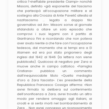
critica l’«ineffabile presidente Ciampi» nonché
Missoni, definito «già esponente del fascismo
che partecipò all’occupazione militare e al
sostegno alla Croazia di Ante Pavelić alleata al
nazifascismo … legato a doppio filo
governativo ad An». Missoni scrive al giornale
sfidandolo a citare un solo episodio che
comprovi i suoi legami con il partito di
Gianfranco Fini e ricordando che non poteva
aver avuto niente a che fare con l’occupazione
tedesca, dal momento che ai tempi era a El
Alamein ed era poi stato prigioniero degli
inglesi dal 1942 al 1946 (la lettera non viene
pubblicata). Qualcosa di negativo per Zara si
muove anche in campo cattolico. «Famiglia
Cristiana» pubblica un commento
dall’inequivocabile titolo «Quella medaglia
d’oro a Zara fascista». L’ex presidente della
Repubblica Francesco Cossiga afferma: «Non
avrei firmato la delibera sul conferimento
dell’onorificenza a Zara; avrei trovato un altro
modo per rendere omaggio agli italiani, ai
croati e ai serbi morti nel bombardamento di
Zara … Non avrei concesso un riconoscimento