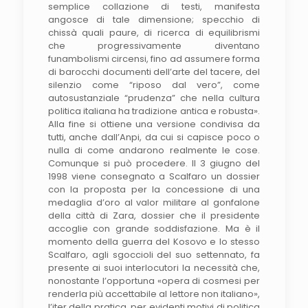
semplice collazione di testi, manifesta
angosce di tale dimensione; specchio di
chissà quali paure, di ricerca di equilibrismi
che progressivamente diventano
funambolismi circensi, fino ad assumere forma
di barocchi documenti dell’arte del tacere, del
silenzio come “riposo dal vero”, come
autosustanziale “prudenza” che nella cultura
politica italiana ha tradizione antica e robusta».
Alla fine si ottiene una versione condivisa da
tutti, anche dall’Anpi, da cui si capisce poco o
nulla di come andarono realmente le cose.
Comunque si può procedere. Il 3 giugno del
1998 viene consegnato a Scalfaro un dossier
con la proposta per la concessione di una
medaglia d’oro al valor militare al gonfalone
della città di Zara, dossier che il presidente
accoglie con grande soddisfazione. Ma è il
momento della guerra del Kosovo e lo stesso
Scalfaro, agli sgoccioli del suo settennato, fa
presente ai suoi interlocutori la necessità che,
nonostante l’opportuna «opera di cosmesi per
renderla più accettabile al lettore non italiano»,
l’iter della pratica, per evidenti motivi di politica