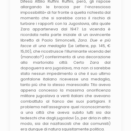
Difesa Attilio Ruffini. Ruffini, però, gli rispose
allargando le braccia per l’«incresciosa
impossibilità» di far fronte a quella richiesta dal
momento che si sarebbe corso il rischio di
turbare i rapporti con la Jugoslavia, alla quale
Zara apparteneva dal 1947. La vicenda è
ricordata nella parte iniziale di un avvincente
libretto di Paolo Simoncelli,
Zara.
Due e più
facce di una medaglia
(Le Lettere, pp. 145, €
15,00), che ricostruisce l’illuminante vicenda del
(mancato?) conferimento di una decorazione
alla martoriata città. Certo Zara dal
dopoguerra era jugoslava, ma non ci sarebbe
stato nessun impedimento a che il suo ultimo
gonfalone italiano ricevesse una medaglia,
tanto più che lo stesso maresciallo Tito aveva
appena concesso la massima onorificenza
militare jugoslava a venti italiani che avevano
combattuto al fianco dei suoi partigiani. Il
problema nell’assegnare quel riconoscimento
a una città che aveva subito lutti sia dai
tedeschi che dagli jugoslavi (o, per dirla in altro
modo, sia dai nazifascisti che dai comunisti)
era dunque di natura squisitamente politica.