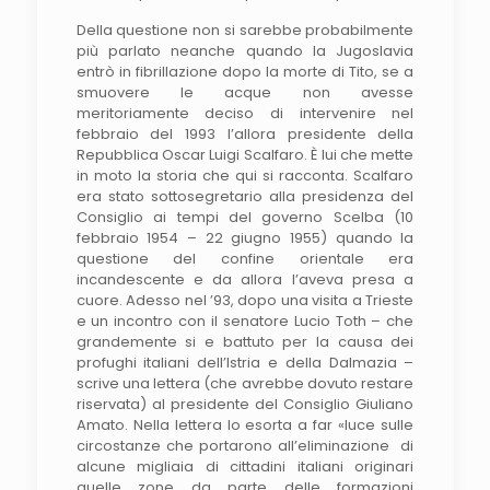
Della questione non si sarebbe probabilmente
più parlato neanche quando la Jugoslavia
entrò in fibrillazione dopo la morte di Tito, se a
smuovere le acque non avesse
meritoriamente deciso di intervenire nel
febbraio del 1993 l’allora presidente della
Repubblica Oscar Luigi Scalfaro. È lui che mette
in moto la storia che qui si racconta. Scalfaro
era stato sottosegretario alla presidenza del
Consiglio ai tempi del governo Scelba (10
febbraio 1954 – 22 giugno 1955) quando la
questione del confine orientale era
incandescente e da allora l’aveva presa a
cuore. Adesso nel ’93, dopo una visita a Trieste
e un incontro con il senatore Lucio Toth – che
grandemente si e battuto per la causa dei
profughi italiani dell’Istria e della Dalmazia –
scrive una lettera (che avrebbe dovuto restare
riservata) al presidente del Consiglio Giuliano
Amato. Nella lettera lo esorta a far «luce sulle
circostanze che portarono all’eliminazione di
alcune migliaia di cittadini italiani originari
quelle zone da parte delle formazioni