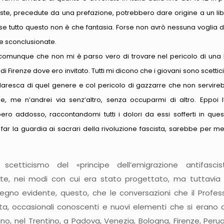
iste, precedute da una prefazione, potrebbero dare origine a un libro
rse tutto questo non è che fantasia. Forse non avrò nessuna voglia d
e sconclusionate.
comunque che non mi è parso vero di trovare nel pericolo di una 
à di Firenze dove ero invitato. Tutti mi dicono che i giovani sono scetti
aresca di quel genere e col pericolo di gazzarre che non servireb
e, me n’andrei via senz’altro, senza occuparmi di altro. Eppoi l’
ro addosso, raccontandomi tutti i dolori da essi sofferti in que
ar la guardia ai sacrari della rivoluzione fascista, sarebbe per 
scetticismo del «principe dell’emigrazione antifasc
e, nei modi con cui era stato progettato, ma tuttavia n
egno evidente, questo, che le conversazioni che il Profes
a, occasionali conoscenti e nuovi elementi che si erano aff
no, nel Trentino, a Padova, Venezia, Bologna, Firenze, Perugi