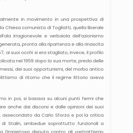
ealmente in movimento in una prospettiva di
 Chiesa comunista di Togliatti, quella liberale
ll’ala irragionevole e verbaiola dell’azionismo
generata, pronta alla ripartenza e alla rinascita
i suoi occhi si era stagliato, invece, il profilo
pubblicata nel 1959 dopo la sua morte, preda delle
omessi, dei suoi opportunismi, del morbo antico
ttismo di ritorno che il regime littorio aveva
cismo in poi, si basava su alcuni punti fermi che
re anche dai discorsi e dalle opinioni dei suoi
o, assecondato da Carlo Sforza e poi la critica
e di Stalin, ambedue soprattutto funzionali a
a l’impietosa disputa contro gli «astrattismi»