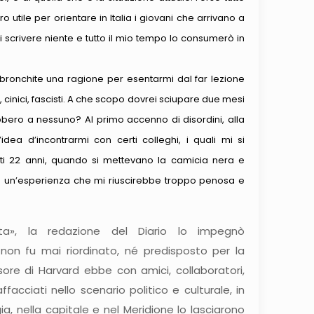
 utile per orientare in Italia i giovani che arrivano a
i scrivere niente e tutto il mio tempo lo consumerò in
bronchite una ragione per esentarmi dal far lezione
ci, cinici, fascisti. A che scopo dovrei sciupare due mesi
bero a nessuno? Al primo accenno di disordini, alla
idea d’incontrarmi con certi colleghi, i quali mi si
sti 22 anni, quando si mettevano la camicia nera e
me un’esperienza che mi riuscirebbe troppo penosa e
ista», la redazione del Diario lo impegnò
on fu mai riordinato, né predisposto per la
sore di Harvard ebbe con amici, collaboratori,
acciati nello scenario politico e culturale, in
a, nella capitale e nel Meridione lo lasciarono