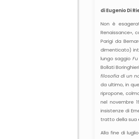
di Eugenio Di Ri
Non è esagerato
Renaissance», c
Parigi da Bernar
dimenticato) int
lungo saggio
Fu
Bollati Boringhie
filosofia di un n
da ultimo, in qu
ripropone, colma
nel novembre 196
insistenze di Er
tratto della sua 
Alla fine di lug