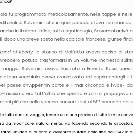
manca?
nisola fu programmato meticolosamente, nelle tappe e nelle d
editoriali di Salvemini che in quel periodo stava terminando
nche in italiano. Infine, rotto ogni indugio, Salvemini arrivò a 
i, dopo una breve sosta nella capitale francese, giunse final
Land of liberty
, lo storico di Molfetta aveva deciso di ste
rebbero potuto trasformarsi in un volume-inchiesta sull’Itali
7 maggio, Salvemini aveva illustrato a Ernesto Rossi que
mpietosa vecchiaia aveva cronicizzato ed esprimendogli il
el paese ch’Appennin parte e ‘l mar circonda e l’Alpe» da
o-fascismo era tutt’altro che spento e anzi si propagava 
azioni più che nelle vecchie convertitesi, al 59° secondo ad 
te tutto questo viaggio, tenere un diario preciso di tutte le mie con
a da modificare, naturalmente, via facendo secondo le circostanze
armi un’idea di quanto è avvenuto in Italia dalla fine del 1942 in po