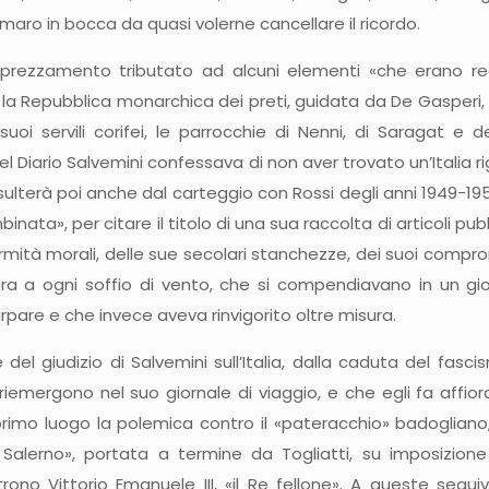
maro in bocca da quasi volerne cancellare il ricordo.
pprezzamento tributato ad alcuni elementi «che erano r
a Repubblica monarchica dei preti, guidata da De Gasperi, la
uoi servili corifei, le parrocchie di Nenni, di Saragat e de
l Diario Salvemini confessava di non aver trovato un’Italia ri
lterà poi anche dal carteggio con Rossi degli anni 1949-1957, a
mbinata», per citare il titolo di una sua raccolta di articoli 
rmità morali, delle sue secolari stanchezze, dei suoi compr
a a ogni soffio di vento, che si compendiavano in un gioli
rpare e che invece aveva rinvigorito oltre misura.
e del giudizio di Salvemini sull’Italia, dalla caduta del fas
emergono nel suo giornale di viaggio, e che egli fa affiora
n primo luogo la polemica contro il «pateracchio» badoglian
i Salerno», portata a termine da Togliatti, su imposizion
ono Vittorio Emanuele III, «il Re fellone». A queste seguiv