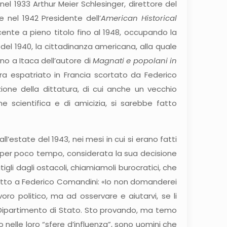
 nel 1933 Arthur Meier Schlesinger, direttore del
re nel 1942 Presidente dell’
American Historical
cente a pieno titolo fino al 1948, occupando la
e del 1940, la cittadinanza americana, alla quale
rno a Itaca dell’autore di
Magnati e popolani in
a espatriato in Francia scortato da Federico
one della dittatura, di cui anche un vecchio
ne scientifica e di amicizia, si sarebbe fatto
estate del 1943, nei mesi in cui si erano fatti
he per poco tempo, considerata la sua decisione
gli dagli ostacoli, chiamiamoli burocratici, che
critto a Federico Comandini: «Io non domanderei
oro politico, ma ad osservare e aiutarvi, se li
l Dipartimento di Stato. Sto provando, ma temo
no nelle loro “sfere d’influenza”, sono uomini che