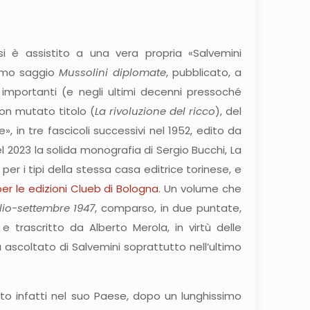
i è assistito a una vera propria «Salvemini
simo saggio
Mussolini diplomate
, pubblicato, a
ù importanti (e negli ultimi decenni pressoché
con mutato titolo (
La rivoluzione del ricco
), del
e», in tre fascicoli successivi nel 1952, edito da
el 2023 la solida monografia di Sergio Bucchi, La
er i tipi della stessa casa editrice torinese, e
er le edizioni Clueb di Bologna
. Un volume che
glio-settembre 1947
, comparso, in due puntate,
e trascritto da Alberto Merola, in virtù delle
ù ascoltato di Salvemini soprattutto nell’ultimo
rato infatti nel suo Paese, dopo un lunghissimo