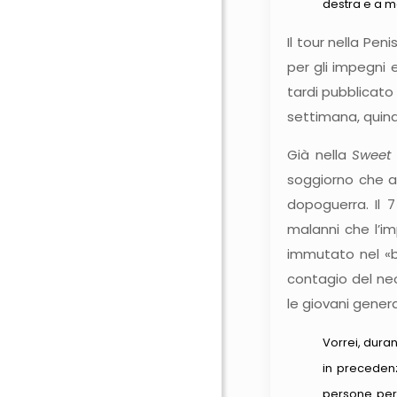
destra e a 
Il tour nella Pe
per gli impegni 
tardi pubblicato a
settimana, quind
Già nella
Sweet 
soggiorno che av
dopoguerra. Il 
malanni che l’i
immutato nel «b
contagio del ne
le giovani gener
Vorrei, duran
in precedenz
persone per f