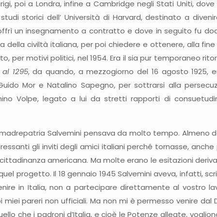
rigi, poi a Londra, infine a Cambridge negli Stati Uniti, dove
studi storici dell’ Università di Harvard, destinato a diveni
i offrì un insegnamento a contratto e dove in seguito fu do
a della civiltà italiana, per poi chiedere e ottenere, alla fin
o, per motivi politici, nel 1954. Era il sia pur temporaneo rito
 al 1295
, da quando, a mezzogiorno del 16 agosto 1925, er
uido Mor e Natalino Sapegno, per sottrarsi alla persecuzi
ino Volpe, legato a lui da stretti rapporti di consuetudi
a madrepatria Salvemini pensava da molto tempo. Almeno dall’
ressanti gli inviti degli amici italiani perché tornasse, anc
 cittadinanza americana. Ma molte erano le esitazioni derivati
uel progetto. Il 18 gennaio 1945 Salvemini aveva, infatti, s
nire in Italia, non a partecipare direttamente al vostro lav
miei pareri non ufficiali. Ma non mi è permesso venire da
Quello che i padroni d’Italia, e cioè le Potenze alleate, voglio