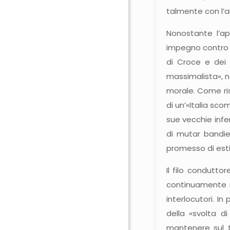
talmente con l’a
Nonostante l’a
impegno contro l
di Croce e dei s
massimalista», ne
morale. Come risu
di un’«Italia sco
sue vecchie infe
di mutar bandier
promesso di esti
Il filo conduttor
continuamente ri
interlocutori. I
della «svolta d
mantenere sul tr