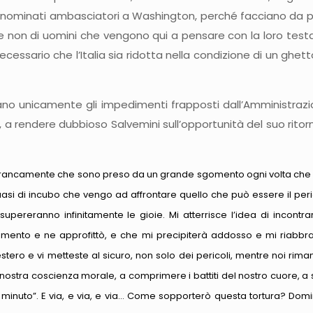
ominati ambasciatori a Washington, perché facciano da porta
i, e non di uomini che vengono qui a pensare con la loro test
 necessario che l’Italia sia ridotta nella condizione di un gh
ano unicamente gli impedimenti frapposti dall’Amministra
, a rendere dubbioso Salvemini sull’opportunità del suo ritor
francamente che sono preso da un grande sgomento ogni volta che pen
asi di incubo che vengo ad affrontare quello che può essere il peri
 supereranno infinitamente le gioie. Mi atterrisce l’idea di incont
omento e ne approfittò, e che mi precipiterà addosso e mi riabbra
estero e vi metteste al sicuro, non solo dei pericoli, mentre noi rima
nostra coscienza morale, a comprimere i battiti del nostro cuore, a s
 minuto”. E via, e via, e via… Come sopporterò questa tortura? Domin