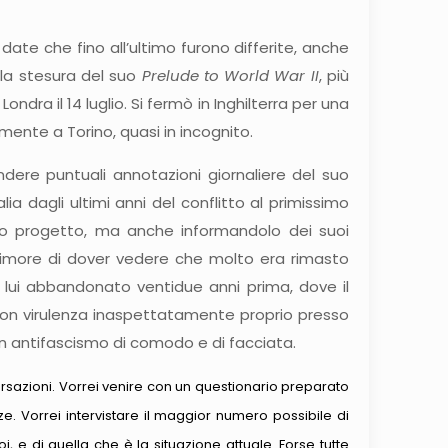
ate che fino all’ultimo furono differite, anche
 la stesura del suo
Prelude to World War II
, più
Londra il 14 luglio. Si fermò in Inghilterra per una
mente a Torino, quasi in incognito.
ndere puntuali annotazioni giornaliere del suo
a dagli ultimi anni del conflitto al primissimo
sto progetto, ma anche informandolo dei suoi
 timore di dover vedere che molto era rimasto
 lui abbandonato ventidue anni prima, dove il
con virulenza inaspettatamente proprio presso
un antifascismo di comodo e di facciata.
versazioni. Vorrei venire con un questionario preparato
. Vorrei intervistare il maggior numero possibile di
i, e di quella che è la situazione attuale. Forse tutte