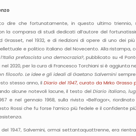
enzo
 dire che fortunatamente, in questo ultimo triennio, s
on la comparsa di studi dedicati all’autore del fortunatis
d Grasset, nel 1932, e di riedizioni di opere di uno dei pi
ellettuale e politico italiano del Novecento. Alla ristampa, 
 l’Italia prefascista una democrazia?
, pubblicato su «Il Pont
ri nel 2020, per la cura di Francesco Torchiani si è aggiunta n
on filosofo
.
Le idee e gli ideali di Gaetano Salvemini
sempre p
esto stesso anno, il
Diario del 1947
, curato da Mirko Grasso p
ndo alcune notevoli lacune, il testo del
Diario italiano, lu
7 e nel gennaio 1968, sulla rivista «Belfagor», riordinato 
nesto Rossi che fu forse l’amico più fedele e il confidente pi
esistenza.
lio del 1947, Salvemini, ormai settantaquattrenne, era rient