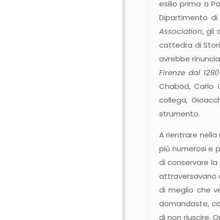
esilio prima a Pa
Dipartimento di 
Association
, gl
cattedra di Stori
avrebbe rinunciat
Firenze dal 1280
Chabod, Carlo G
collega, Gioacch
strumento.
A rientrare nell
più numerosi e p
di conservare la
attraversavano q
di meglio che ve
domandaste, coi 
di non riuscire. 