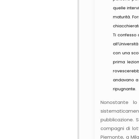
quelle interv
maturità. Fo
chiacchierat
Ti confesso 
all’Universit
con una scol
prima lezion
rovescerebbe
andavano a f
ripugnante.
Nonostante lo 
sistematicament
pubblicazione. S
compagni di lott
Piemonte, a Mila