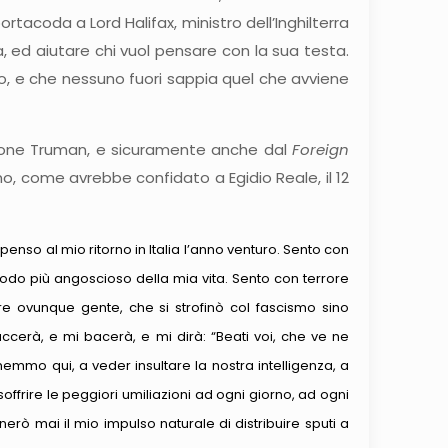
coda a Lord Halifax, ministro dell’Inghilterra
a, ed aiutare chi vuol pensare con la sua testa.
etto, e che nessuno fuori sappia quel che avviene
zione Truman, e sicuramente anche dal
Foreign
no, come avrebbe confidato a Egidio Reale, il 12
so al mio ritorno in Italia l’anno venturo. Sento con
odo più angoscioso della mia vita. Sento con terrore
rare ovunque gente, che si strofinò col fascismo sino
ccerà, e mi bacerà, e mi dirà: “Beati voi, che ve ne
nemmo qui, a veder insultare la nostra intelligenza, a
offrire le peggiori umiliazioni ad ogni giorno, ad ogni
erò mai il mio impulso naturale di distribuire sputi a