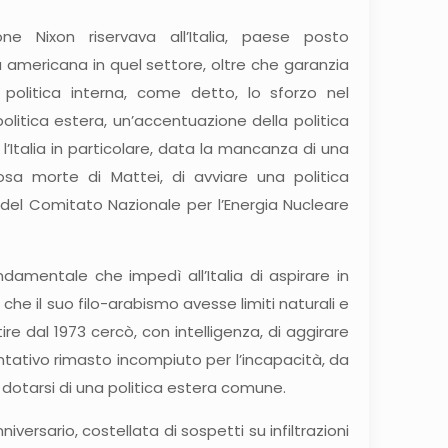
e Nixon riservava all’Italia, paese posto
americana in quel settore, oltre che garanzia
 politica interna, come detto, lo sforzo nel
olitica estera, un’accentuazione della politica
e l’Italia in particolare, data la mancanza di una
osa morte di Mattei, di avviare una politica
del Comitato Nazionale per l’Energia Nucleare
amentale che impedì all’Italia di aspirare in
he il suo filo-arabismo avesse limiti naturali e
tire dal 1973 cercò, con intelligenza, di aggirare
entativo rimasto incompiuto per l’incapacità, da
er dotarsi di una politica estera comune.
nniversario, costellata di sospetti su infiltrazioni