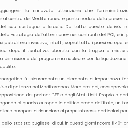
iungersi la rinnovata attenzione che l’amministrazion
 al centro del Mediterraneo e punto nodale della presenza 
 del suo sostegno a Israele. Da tutto questo derivò, in
lla «strategia dell’attenzione» nei confronti del PCI, e in p
si petrolifera investiva, infatti, soprattutto i paesi europei 
tica dopo il tentativo, abortito con la tragica e misteri
la dismissione del programma nucleare con la liquidazione 
ppolito.
à energetica fu sicuramente un elemento di importanza fond
atus
di potenza nel Mediterraneo. Moro era, poi, consapevole c
a opposizione dei partner CEE e degli Stati Uniti. Proprio a par
 legando al quadro europeo la politica araba dell’Italia, un t
llerie europee, di rinunciare ai propri interessi particolari p
ello statista pugliese, di cui, in questi giorni ricorre il 40° a