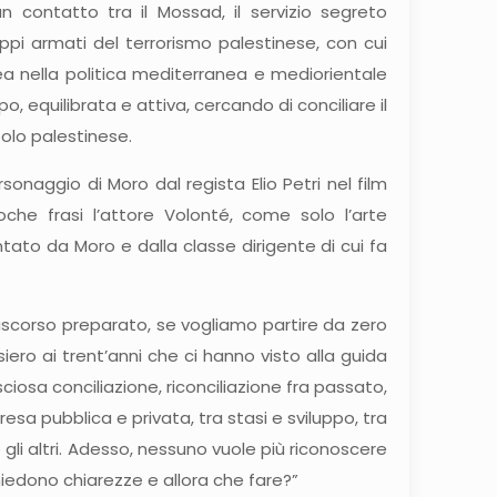
n contatto tra il Mossad, il servizio segreto
uppi armati del terrorismo palestinese, con cui
 nella politica mediterranea e mediorientale
po, equilibrata e attiva, cercando di conciliare il
opolo palestinese.
onaggio di Moro dal regista Elio Petri nel film
che frasi l’attore Volonté, come solo l’arte
tato da Moro e dalla classe dirigente di cui fa
discorso preparato, se vogliamo partire da zero
ro ai trent’anni che ci hanno visto alla guida
ciosa conciliazione, riconciliazione fra passato,
resa pubblica e privata, tra stasi e sviluppo, tra
i e gli altri. Adesso, nessuno vuole più riconoscere
chiedono chiarezze e allora che fare?”