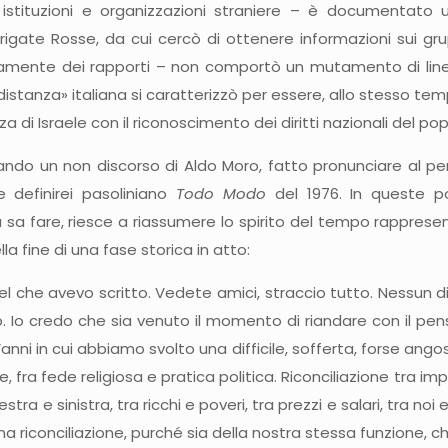
 istituzioni e organizzazioni straniere – è documentato u
 Brigate Rosse, da cui cercò di ottenere informazioni sui gr
amente dei rapporti – non comportò un mutamento di linea
quidistanza» italiana si caratterizzò per essere, allo stesso tem
enza di Israele con il riconoscimento dei diritti nazionali del p
ndo un non discorso di Aldo Moro, fatto pronunciare al pers
e definirei pasoliniano
Todo Modo
del 1976. In queste po
sa fare, riesce a riassumere lo spirito del tempo rappresen
ella fine di una fase storica in atto:
el che avevo scritto. Vedete amici, straccio tutto. Nessun 
o credo che sia venuto il momento di riandare con il pensie
anni in cui abbiamo svolto una difficile, sofferta, forse angos
, fra fede religiosa e pratica politica. Riconciliazione tra imp
stra e sinistra, tra ricchi e poveri, tra prezzi e salari, tra no
na riconciliazione, purché sia della nostra stessa funzione, 