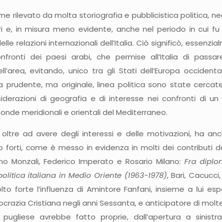
e rilevato da molta storiografia e pubblicistica politica, neg
eri e, in misura meno evidente, anche nel periodo in cui fu a
lle relazioni internazionali dell’Italia. Ciò significò, essen
 confronti dei paesi arabi, che permise all’Italia di pas
l’area, evitando, unico tra gli Stati dell’Europa occident
a prudente, ma originale, linea politica sono state cercate
derazioni di geografia e di interesse nei confronti di un m
nde meridionali e orientali del Mediterraneo.
 oltre ad avere degli interessi e delle motivazioni, ha anc
o forti, come è messo in evidenza in molti dei contributi 
no Monzali, Federico Imperato e Rosario Milano:
Fra diplom
olitica italiana in Medio Oriente (1963-1978)
, Bari, Cacucci
to forte l’influenza di Amintore Fanfani, insieme a lui es
crazia Cristiana negli anni Sessanta, e anticipatore di molte
 pugliese avrebbe fatto proprie, dall’apertura a sinistr