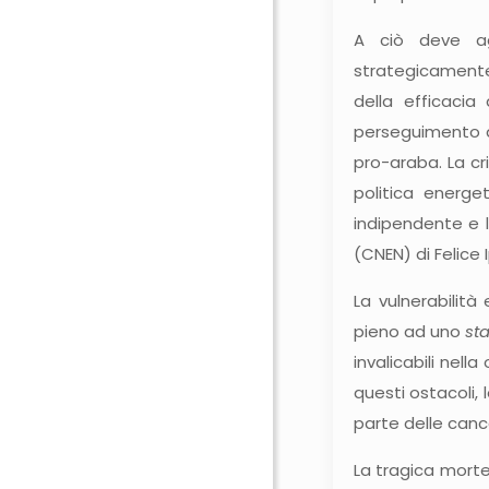
A ciò deve agg
strategicamente
della efficacia
perseguimento de
pro-araba. La cri
politica energe
indipendente e 
(CNEN) di Felice I
La vulnerabilit
pieno ad uno
st
invalicabili nell
questi ostacoli,
parte delle cance
La tragica morte d