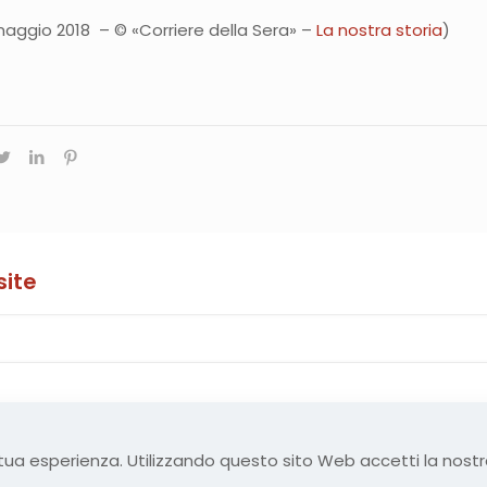
 maggio 2018 – © «Corriere della Sera» –
La nostra storia
)
site
Nuova Rivista Storica. Published by Tech Science Press. All r
la tua esperienza. Utilizzando questo sito Web accetti la nost