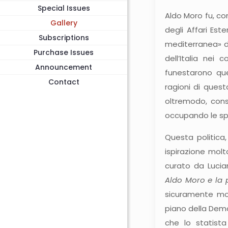
Special Issues
Aldo Moro fu, com
Gallery
degli Affari Est
Subscriptions
mediterranea» de
Purchase Issues
dell’Italia nei
Announcement
funestarono quel
Contact
ragioni di quest
oltremodo, consi
occupando le spo
Questa politica,
ispirazione molt
curato da Lucia
Aldo Moro e la p
sicuramente mol
piano della Demo
che lo statista