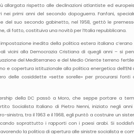
iù allargata rispetto alle declinazioni atlantiste ed europe
 nei primi anni del secondo dopoguerra. Fanfani, specia
one del suo secondo gabinetto, nel 1958, gettò le premesse
, di fatto, costituiva una novità per l’Italia repubblicana.
impostazione inedita della politica estera italiana c’erano 
eali vicini alla Democrazia Cristiana di quegli anni – si pe
tuazione del Mediterraneo e del Medio Oriente terreno fertil
no e copertura istituzionale alla politica energetica dell’ENI 
ifero delle cosiddette «sette sorelle» per procurarsi fon
rship della DC passò a Moro, che seppe portare a termin
rtito Socialista Italiano di Pietro Nenni, iniziato negli an
ro-sinistra, tra il 1963 e il 1968, egli puntò a costruire un s
ificando soprattutto i rapporti con i paesi arabi. Si sodd
 favorendo la politica di apertura alle sinistre socialista e 