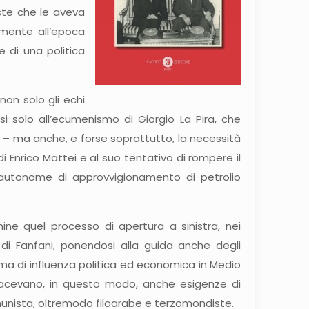
iste che le aveva
lmente all’epoca
 di una politica
non solo gli echi
nsi solo all’ecumenismo di Giorgio La Pira, che
e – ma anche, e forse soprattutto, la necessità
di Enrico Mattei e al suo tentativo di rompere il
ti autonome di approvvigionamento di petrolio
e quel processo di apertura a sinistra, nei
ni di Fanfani, ponendosi alla guida anche degli
istema di influenza politica ed economica in Medio
isfacevano, in questo modo, anche esigenze di
comunista, oltremodo filoarabe e terzomondiste.