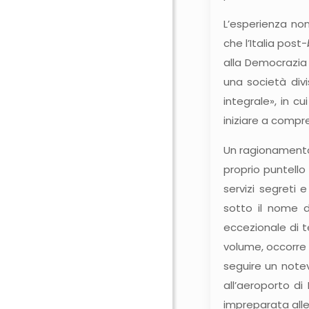
L’esperienza no
che l’Italia post-
alla Democrazia 
una società divi
integrale», in c
iniziare a compr
Un ragionamento 
proprio puntello
servizi segreti
sotto il nome d
eccezionale di te
volume, occorre r
seguire un note
all’aeroporto di
impreparata alle