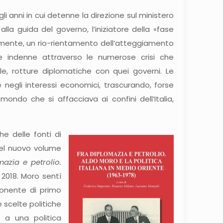
li anni in cui detenne la direzione sul ministero
lla guida del governo, l’iniziatore della «fase
zialmente, un rio-rientamento dell’atteggiamento
sare indenne attraverso le numerose crisi che
ale, rotture diplomatiche con quei governi. Le
 negli interessi economici, trascurando, forse
ondo che si affacciava ai confini dell’Italia,
he delle fonti di
del nuovo volume
azia e petrolio.
, 2018. Moro sentì
ponente di primo
 scelte politiche
a a una politica