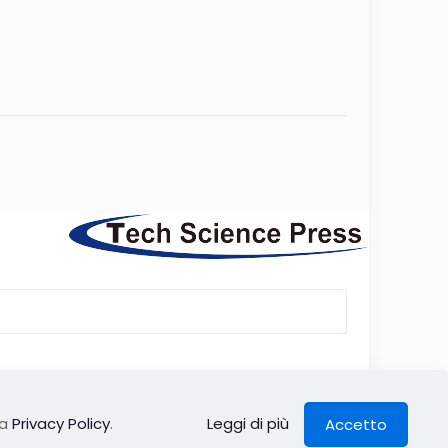
ights reserved unless otherwise stated
ra
Privacy Policy
.
Leggi di più
Accetto