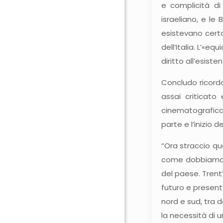
e complicità di
israeliano, e le
esistevano cert
dell’Italia. L’«e
diritto all’esist
Concludo ricorda
assai criticato 
cinematografica 
parte e l’inizio d
“Ora straccio qu
come dobbiamo. I
del paese. Trent’
futuro e presente
nord e sud, tra de
la necessità di u