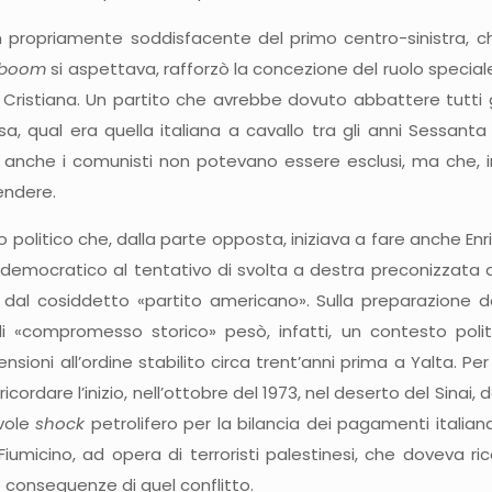
n propriamente soddisfacente del primo centro-sinistra, ch
boom
si aspettava, rafforzò la concezione del ruolo special
Cristiana. Un partito che avrebbe dovuto abbattere tutti gli s
sa, qual era quella italiana a cavallo tra gli anni Sessan
ui anche i comunisti non potevano essere esclusi, ma che, i
endere.
politico che, dalla parte opposta, iniziava a fare anche Enri
 democratico al tentativo di svolta a destra preconizzata da 
 e dal cosiddetto «partito americano». Sulla preparazione
i «compromesso storico» pesò, infatti, un contesto polit
nsioni all’ordine stabilito circa trent’anni prima a Yalta. P
icordare l’inizio, nell’ottobre del 1973, nel deserto del Sinai, 
vole
shock
petrolifero per la bilancia dei pagamenti italian
 Fiumicino, ad opera di terroristi palestinesi, che doveva ri
 conseguenze di quel conflitto.