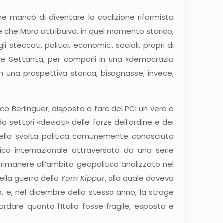
e mancò di diventare la coalizione riformista
e che Moro attribuiva, in quel momento storico,
teccati, politici, economici, sociali, propri di
ta e Settanta, per comporli in una «democrazia
n una prospettiva storica, bisognasse, invece,
co Berlinguer, disposto a fare del PCI un vero e
settori «deviati» delle forze dell’ordine e dei
 della svolta politica comunemente conosciuta
ico internazionale attraversato da una serie
er rimanere all’ambito geopolitico analizzato nel
della guerra dello
Yom Kippur
, alla quale doveva
a, e, nel dicembre dello stesso anno, la strage
cordare quanto l’Italia fosse fragile, esposta e