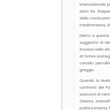
internazionale p
dato De Gasperi
della costituzi
mediterranea, che
Dietro a questa 
suggestivi di id
trovava nella si
di fornire sosteg
cartello petrol
greggio.
Quando la leade
confronti del Pa
esecutivi di cent
Oriente, intens
politica interna,