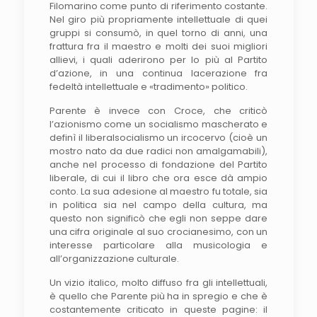
Filomarino come punto di rife­rimento costante.
Nel giro più pro­priamente intellettuale di quei
gruppi si consumò, in quel torno di anni, una
frattura fra il maestro e molti dei suoi migliori
allievi, i quali aderi­rono per lo più al Partito
d’azione, in una continua lacerazione fra
fedeltà intellettuale e «tradimento» politi­co.
Parente è invece con Croce, che criticò
l’azionismo come un socialismo mascherato e
definì il liberalsocialismo un ircocervo (cioè un
mostro nato da due radici non amalgamabili),
anche nel processo di fondazione del Partito
liberale, di cui il libro che ora esce dà ampio
conto. La sua adesione al maestro fu totale, sia
in politica sia nel campo della cultura, ma
questo non significò che egli non seppe dare
una cifra originale al suo crocianesimo, con un
interesse particolare alla musicologia e
all’organizzazione culturale.
Un vizio italico, molto diffuso fra gli intellettuali,
è quello che Parente più ha in spregio e che è
costantemente criticato in queste pagine: il