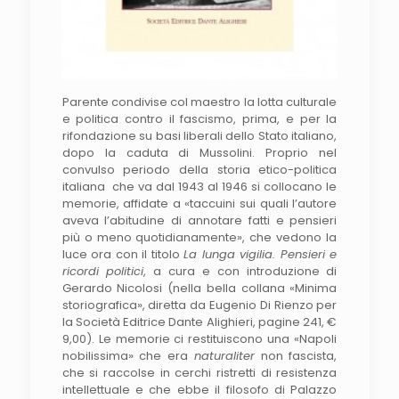
Parente condivise col maestro la lotta culturale
e politica contro il fascismo, prima, e per la
rifondazione su basi liberali dello Stato italiano,
dopo la caduta di Mussolini. Proprio nel
convulso periodo della storia etico-politica
italiana che va dal 1943 al 1946 si collocano le
memorie, affidate a «taccuini sui quali l’autore
aveva l’abitudine di annotare fatti e pensieri
più o meno quotidianamente», che vedono la
luce ora con il titolo
La lunga vigilia. Pensieri e
ricordi politici
, a cura e con introduzione di
Gerardo Nicolosi (nella bella collana «Minima
storiografica», diretta da Eugenio Di Rienzo per
la Società Editrice Dante Alighieri, pagine 241, €
9,00). Le memorie ci restituiscono una «Napoli
nobilissima» che era
naturaliter
non fascista,
che si raccolse in cerchi ristretti di resistenza
intel­lettuale e che ebbe il filosofo di Palazzo