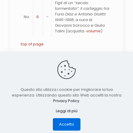
Figli di un “secolo
tormentato”. Il carteggio tra
Furio Diaz e Antonio Giolitti
No.
9.
–
1945-1998
, a cura di
Giovanni Scirocco e Giulio
Talini (acquista:
volume
)
top of page
Search the site
Questo sito utilizza i cookie per migliorare la tua
esperienza. Utilizzando questo sito Web accetti la nostra
© 2026 Nuova Rivista Storica. Published by
Privacy Policy
.
Tech Science Press. All rights reserved
Leggi di più
unless otherwise stated
Accetto