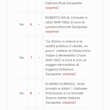
Fabrizio Rudi (acquista:
volume
)
ROBERTO GAJA,
Console in
Libia 1949-1952
, a cura di
No.
6.
–
Luciano Monzali (acquista:
volume
)
“La Storia ci unisce e la
realtà politica ci divide, un
poco”. Lettere di Gioacchino
Volpe a Benedetto Croce
No.
7.
–
1900-1927
, a cura e con un
saggio introduttivo di
Eugenio Di Rienzo
(acquista:
volume
)
EUGENIO DI RIENZO,
“Ariel
Armato e Alato”- Gabriele
No.
8.
–
D’Annunzio e La Grande
Guerra Aerea Italiana
(acquista:
volume
)