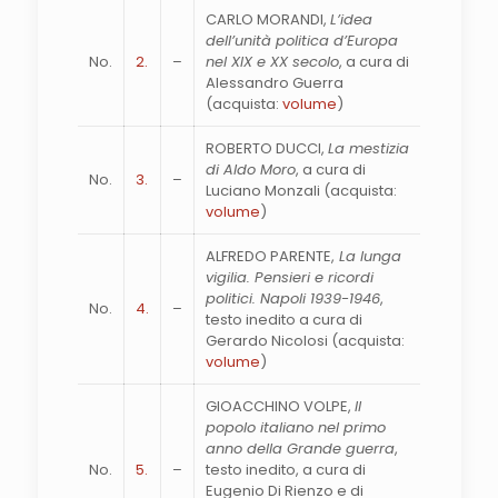
CARLO MORANDI,
L’idea
dell’unità politica d’Europa
No.
2.
–
nel XIX e XX secolo
, a cura di
Alessandro Guerra
(acquista:
volume
)
ROBERTO DUCCI,
La mestizia
di Aldo Moro
, a cura di
No.
3.
–
Luciano Monzali (acquista:
volume
)
ALFREDO PARENTE,
La lunga
vigilia. Pensieri e ricordi
politici. Napoli 1939-1946
,
No.
4.
–
testo inedito a cura di
Gerardo Nicolosi (acquista:
volume
)
GIOACCHINO VOLPE,
Il
popolo italiano nel primo
anno della Grande guerra
,
No.
5.
–
testo inedito, a cura di
Eugenio Di Rienzo e di